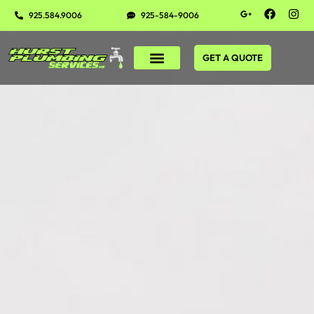
925.584.9006
925-584-9006
GET A QUOTE